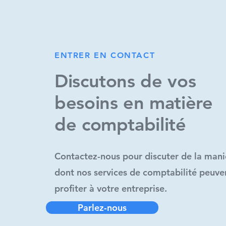
ENTRER EN CONTACT
ENTRER EN CONTACT
Discutons de vos
Discutons de vos
besoins en matière
besoins en matière
de comptabilité
de comptabilité
Contactez-nous pour discuter de la mani
Contactez-nous pour discuter de la mani
dont nos services de comptabilité peuve
dont nos services de comptabilité peuve
profiter à votre entreprise.
profiter à votre entreprise.
Parlez-nous
Parlez-nous