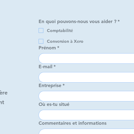
En quoi pouvons-nous vous aider ?
*
En quoi pouvons-nous
Comptabilité
Comptabilité
Conversion à Xero
Prénom
*
Conversion à Xer
Prénom
*
E-mail
*
E-mail
*
Entreprise
*
ère
ère
Entreprise
*
nt
nt
Où es-tu situé
Où es-tu situé
Commentaires et informations
Commentaires et info