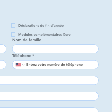
 vous aider ?
*
Déclarations de fin d'année
Déclarations de fin d'année
Modules complémentaires Xero
Modules complémentaires
Nom de famille
o
Xero
Nom de famille
Téléphone
*
Téléphone
*
rmations